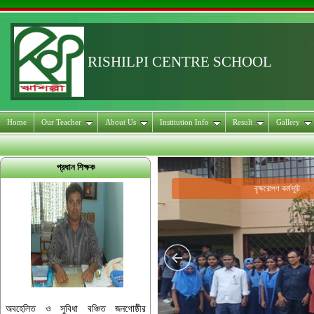
RISHILPI CENTRE SCHOOL
Home
Our Teacher
About Us
Institution Info
Result
Gallery
প্রধান শিক্ষক
বৃক্ষরোপণ কর্মসূচি
অবহেলিত ও সুবিধা বঞ্চিত জনগোষ্ঠীর